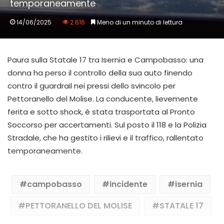
temporaneamente
14/06/2025
2.616
Meno di un minuto di lettura
Paura sulla Statale 17 tra Isernia e Campobasso: una
donna ha perso il controllo della sua auto finendo
contro il guardrail nei pressi dello svincolo per
Pettoranello del Molise. La conducente, lievemente
ferita e sotto shock, è stata trasportata al Pronto
Soccorso per accertamenti. Sul posto il 118 e la Polizia
Stradale, che ha gestito i rilievi e il traffico, rallentato
temporaneamente.
campobasso
incidente
isernia
PETTORANELLO DEL MOLISE
STATALE 17