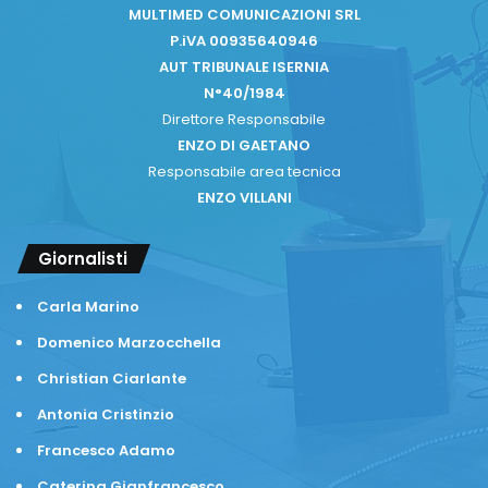
MULTIMED COMUNICAZIONI SRL
P.iVA 00935640946
Agnone
ALTO MOLISE
AUT TRIBUNALE ISERNIA
CAPRACOTTA
N°40/1984
CNSAS
Direttore Responsabile
EMERGENZA
ESCURSIONE
ENZO DI GAETANO
Responsabile area tecnica
incidente
INFORTUNIO
ENZO VILLANI
SOCCORSO ALPINO
Giornalisti
Carla Marino
Domenico Marzocchella
Copy URL
Christian Ciarlante
Antonia Cristinzio
Francesco Adamo
Caterina Gianfrancesco