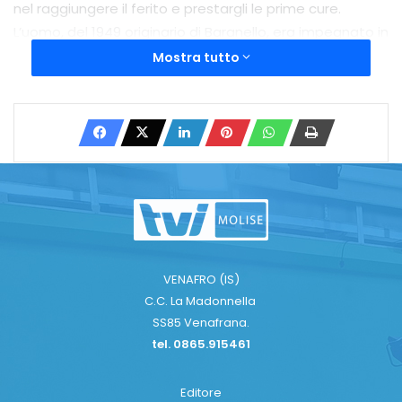
nel raggiungere il ferito e prestargli le prime cure.
L’uomo, del 1949 originario di Baranello, era impegnato in
una escursione con familiari ed amici lungo il sentiero
Mostra tutto
quando, all’improvviso, è scivolato procurandosi un
infortunio alla caviglia sinistra. Stabilizzato dai sanitari e,
dopo l’immobilizzazione dell’arto, il paziente è stato
posto su una barella in dotazione al Soccorso alpino
per interventi in ambiente impervio. Con l’aiuto del
personale sanitario del 118 di Agnone i tecnici del CNSAS
hanno trasportato la barella a monte del sentiero fino
al piano stradale dove era in attesa l’ambulanza del 118
di Agnone. L’uomo è stato quindi trasportato presso
VENAFRO (IS)
l’ospedale di Isernia per accertamenti. Ancora una volta
C.C. La Madonnella
la rapidità di intervento del personale tecnico del
SS85 Venafrana.
Soccorso Alpino presente sul territorio e la sinergia
tel. 0865.915461
operativa con il personale sanitario del 118 ha
scongiurato il peggio.
Editore