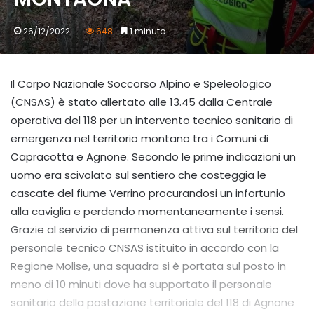
26/12/2022
648
1 minuto
Il Corpo Nazionale Soccorso Alpino e Speleologico
(CNSAS) è stato allertato alle 13.45 dalla Centrale
operativa del 118 per un intervento tecnico sanitario di
emergenza nel territorio montano tra i Comuni di
Capracotta e Agnone. Secondo le prime indicazioni un
uomo era scivolato sul sentiero che costeggia le
cascate del fiume Verrino procurandosi un infortunio
alla caviglia e perdendo momentaneamente i sensi.
Grazie al servizio di permanenza attiva sul territorio del
personale tecnico CNSAS istituito in accordo con la
Regione Molise, una squadra si è portata sul posto in
meno di 10 minuti dove ha supportato il personale
sanitario della postazione territoriale del 118 di Agnone