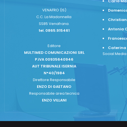
Carla Ma
VENAFRO (IS)
Domenico
C.C. La Madonnella
Christian
SS85 Venafrana.
Antonia C
tel. 0865.915461
Frances
Editore
Caterina
MULTIMED COMUNICAZIONI SRL
Social Medi
P.iVA 00935640946
AUT TRIBUNALE ISERNIA
N°40/1984
Direttore Responsabile
ENZO DI GAETANO
Responsabile area tecnica
ENZO VILLANI