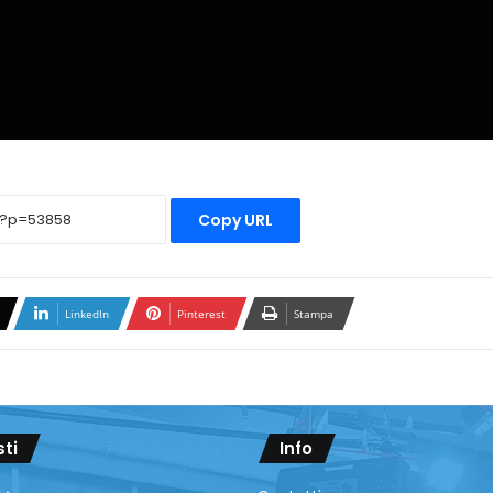
Copy URL
LinkedIn
Pinterest
Stampa
sti
Info