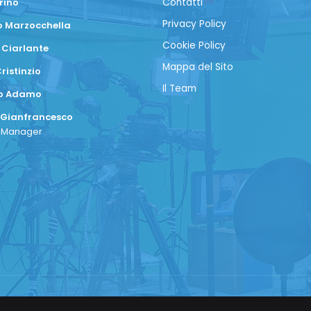
rino
Contatti
Privacy Policy
 Marzocchella
Cookie Policy
 Ciarlante
Mappa del Sito
ristinzio
Il Team
co Adamo
 Gianfrancesco
a Manager