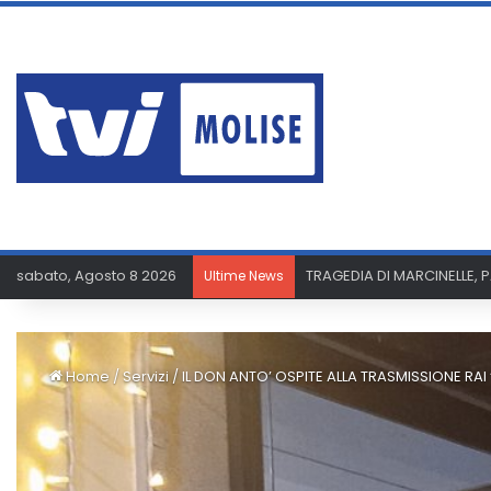
sabato, Agosto 8 2026
TRAGEDIA DI MARCINELLE, 
Ultime News
Home
/
Servizi
/
IL DON ANTO’ OSPITE ALLA TRASMISSIONE RAI