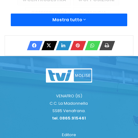
REFERENDUM
RINUNCIA
Mostra tutto
SECONDO SOTTOSEGRETARIO
SOTTOSEGRETARIO
UN MILIONE E MEZZO DI EURO
Copy URL
VENAFRO (IS)
C.C. La Madonnella
SS85 Venafrana.
tel. 0865.915461
Editore