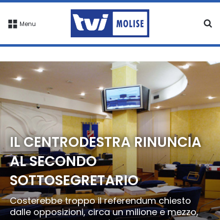
C
Menu
IL CENTRODESTRA RINUNCIA
AL SECONDO
SOTTOSEGRETARIO
Costerebbe troppo il referendum chiesto
dalle opposizioni, circa un milione e mezzo,