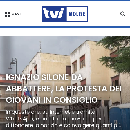
C
Menu
IGNAZIO SILONE DA
ABBATTERE, LA PROTESTA DEI
GIOVANI IN CONSIGLIO
In queste ore, su internet e tramite
WhatsApp, è partito un tam-tam per
diffondere la notizia e coinvolgere quanti più