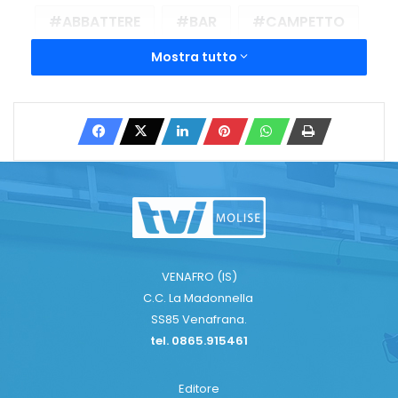
ABBATTERE
BAR
CAMPETTO
Mostra tutto
CONSIGLIO
DISSENSO
EX SCUOLA
GIOVANI
IGNAZIO SILONE
PROTESTA
SCUOLA
WHATSAPP
Copy URL
VENAFRO (IS)
C.C. La Madonnella
SS85 Venafrana.
tel. 0865.915461
Editore