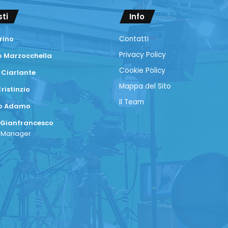
sti
Info
rino
Contatti
Privacy Policy
 Marzocchella
Cookie Policy
 Ciarlante
Mappa del Sito
ristinzio
Il Team
co Adamo
 Gianfrancesco
a Manager