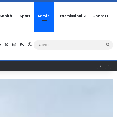
Sanità
Sport
Servizi
Trasmissioni
Contatti
Facebook
X
Instagram
RSS
Cambia aspetto
Ce