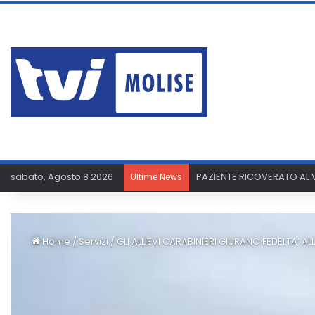
sabato, Agosto 8 2026
PAZIENTE RICOVERATO AL V
Ultime News
Home
/
Servizi
/
GLI ALLIEVI CARABINIERI GIURANO FEDELTA’ AL