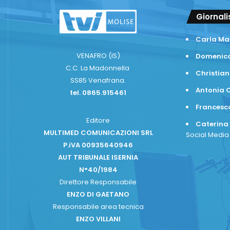
Giornali
Carla Ma
VENAFRO (IS)
Domenico
C.C. La Madonnella
Christian
SS85 Venafrana.
Antonia C
tel. 0865.915461
Frances
Editore
Caterina
MULTIMED COMUNICAZIONI SRL
Social Medi
P.iVA 00935640946
AUT TRIBUNALE ISERNIA
N°40/1984
Direttore Responsabile
ENZO DI GAETANO
Responsabile area tecnica
ENZO VILLANI