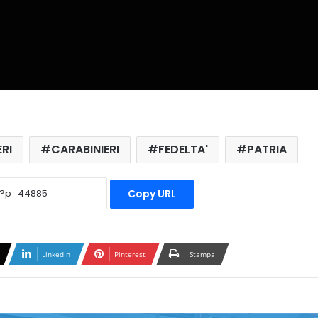
ERI
CARABINIERI
FEDELTA'
PATRIA
Copy URL
LinkedIn
Pinterest
Stampa