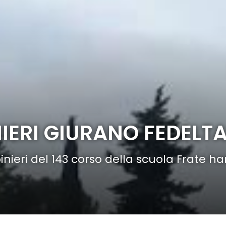
NIERI GIURANO FEDELTA
nieri del 143 corso della scuola Frate h