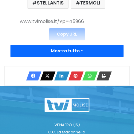
STELLANTIS
TERMOLI
Copy URL
Mostra tutto
VENAFRO (IS)
C.C. La Madonnella