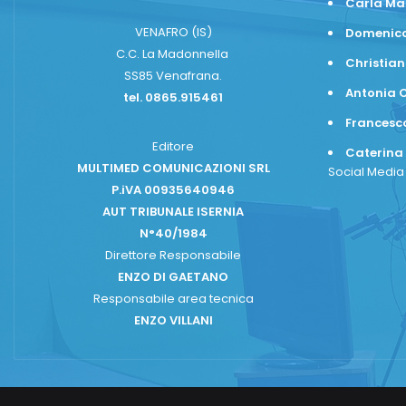
Carla Ma
VENAFRO (IS)
Domenico
C.C. La Madonnella
Christian
SS85 Venafrana.
Antonia C
tel. 0865.915461
Frances
Editore
Caterina
MULTIMED COMUNICAZIONI SRL
Social Medi
P.iVA 00935640946
AUT TRIBUNALE ISERNIA
N°40/1984
Direttore Responsabile
ENZO DI GAETANO
Responsabile area tecnica
ENZO VILLANI