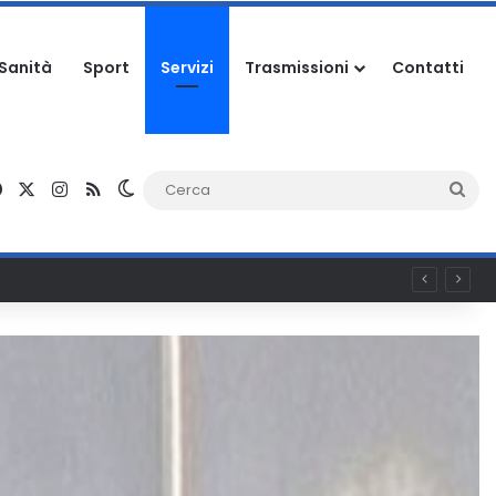
Sanità
Sport
Servizi
Trasmissioni
Contatti
Facebook
X
Instagram
RSS
Cambia aspetto
Ce