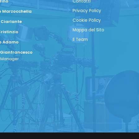
rino
Contatti
Privacy Policy
 Marzocchella
Cookie Policy
 Ciarlante
Mappa del Sito
ristinzio
Il Team
co Adamo
 Gianfrancesco
a Manager