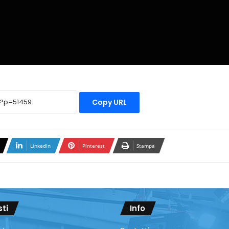
Copy URL
LinkedIn
Pinterest
Stampa
sti
Info