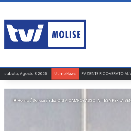
sabato, Agosto 8 2026
ERA AI DOMICILIARI MA PA
Ultime News
Home
/
Servizi
/
ELEZIONI A CAMPOBASSO, ATTESA PER LA SE