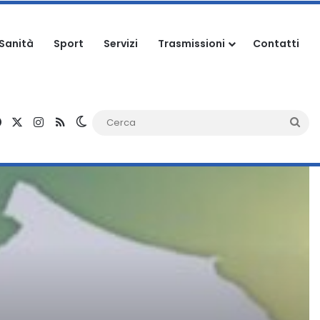
Sanità
Sport
Servizi
Trasmissioni
Contatti
Facebook
X
Instagram
RSS
Cambia aspetto
Ce