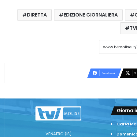
DIRETTA
EDIZIONE GIORNALIERA
TV
Facebook
X
Giornali
Carla Ma
VENAFRO (IS)
Domenico