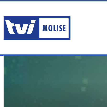
sabato, Agosto 8 2026
ERA AI DOMICILIARI MA PA
Ultime News
Home
/
Edizioni
/
EDIZIONE DELLE 13:30 DEL 30 APRILE 2025