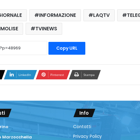
GIORNALE
INFORMAZIONE
LAQTV
TELE
IMOLISE
TVINEWS
Copy URL
LinkedIn
Pinterest
Stampa
sti
Info
rino
Contatti
Privacy Policy
 Marzocchella