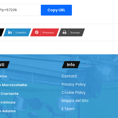
Copy URL
LinkedIn
Pinterest
Stampa
sti
Info
rino
Contatti
Privacy Policy
 Marzocchella
Cookie Policy
 Ciarlante
Mappa del Sito
ristinzio
Il Team
co Adamo