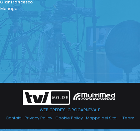
 Gianfrancesco
a Manager
WEB CREDITS: CIROCARNEVALE
Contatti
Privacy Policy
Cookie Policy
Mappa del Sito
Il Team