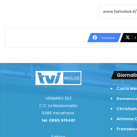
Facebook
X
Giornali
Carla Ma
VENAFRO (IS)
Domenico
C.C. La Madonnella
Christian
SS85 Venafrana.
Antonia C
tel. 0865.915461
Frances
Editore