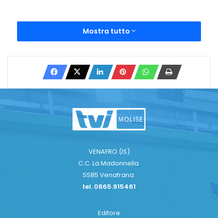
ANITA DI PRIMIO
BELMONTE DEL SANNIO
Mostra tutto
GIUNTA COMUNALE
SINDACO BELMONTE
Copy URL
VENAFRO (IS)
C.C. La Madonnella
SS85 Venafrana.
tel. 0865.915461
Editore