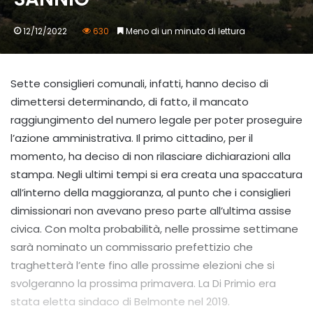
12/12/2022
630
Meno di un minuto di lettura
Sette consiglieri comunali, infatti, hanno deciso di
dimettersi determinando, di fatto, il mancato
raggiungimento del numero legale per poter proseguire
l’azione amministrativa. Il primo cittadino, per il
momento, ha deciso di non rilasciare dichiarazioni alla
stampa. Negli ultimi tempi si era creata una spaccatura
all’interno della maggioranza, al punto che i consiglieri
dimissionari non avevano preso parte all’ultima assise
civica. Con molta probabilità, nelle prossime settimane
sarà nominato un commissario prefettizio che
traghetterà l’ente fino alle prossime elezioni che si
svolgeranno la prossima primavera. La Di Primio era
stata eletta sindaco di Belmonte nel 2019.