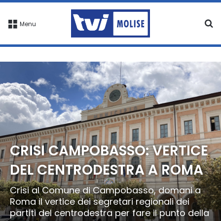
C
Menu
CRISI CAMPOBASSO: VERTICE
DEL CENTRODESTRA A ROMA
Crisi al Comune di Campobasso, domani a
Roma il vertice dei segretari regionali dei
partiti del centrodestra per fare il punto della