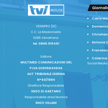
Giornali
Carla Ma
VENAFRO (IS)
Domenico
C.C. La Madonnella
Christian
SS85 Venafrana.
Antonia C
tel. 0865.915461
Frances
Editore
Caterina
MULTIMED COMUNICAZIONI SRL
Social Medi
P.iVA 00935640946
AUT TRIBUNALE ISERNIA
N°40/1984
Direttore Responsabile
ENZO DI GAETANO
Responsabile area tecnica
ENZO VILLANI