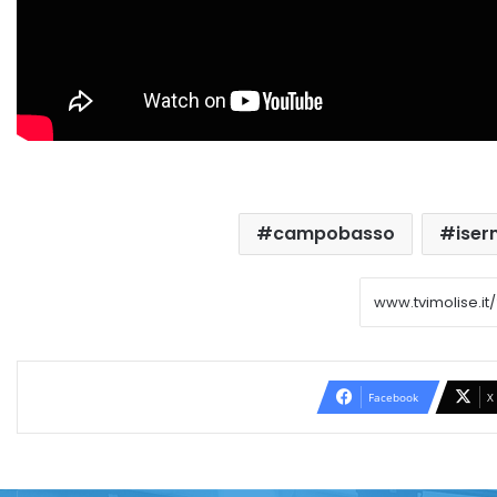
campobasso
iser
Facebook
X