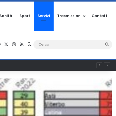
Sanità
Sport
Servizi
Trasmissioni
Contatti
Facebook
X
Instagram
RSS
Cambia aspetto
Ce