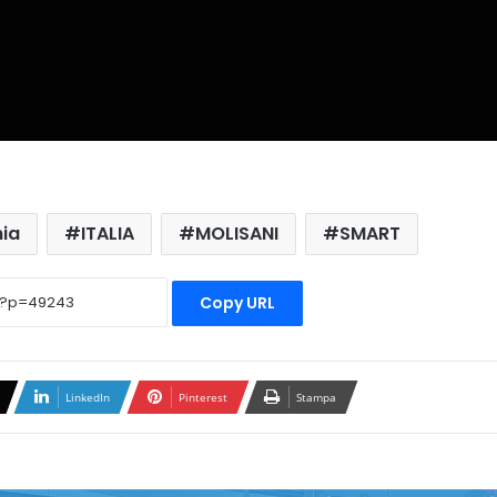
nia
ITALIA
MOLISANI
SMART
Copy URL
LinkedIn
Pinterest
Stampa