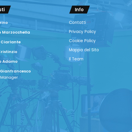
sti
Info
rino
Contatti
Privacy Policy
 Marzocchella
Cookie Policy
 Ciarlante
Mappa del Sito
ristinzio
Il Team
co Adamo
 Gianfrancesco
a Manager