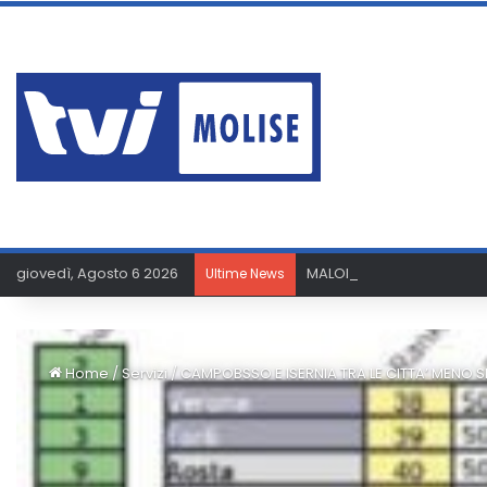
giovedì, Agosto 6 2026
MALORI A SAN BASSO, TRE
Ultime News
Home
/
Servizi
/
CAMPOBSSO E ISERNIA TRA LE CITTA’ MENO S