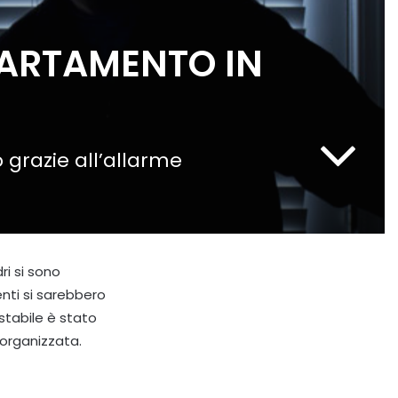
PARTAMENTO IN
o grazie all’allarme
ri si sono
enti si sarebbero
 stabile è stato
 organizzata.