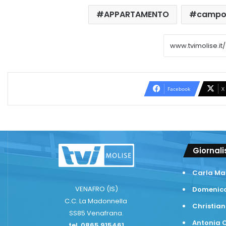
APPARTAMENTO
campo
Facebook
X
Giornali
Carla Ma
VENAFRO (IS)
Domenico
C.C. La Madonnella
Christian
SS85 Venafrana.
Antonia C
tel. 0865.915461