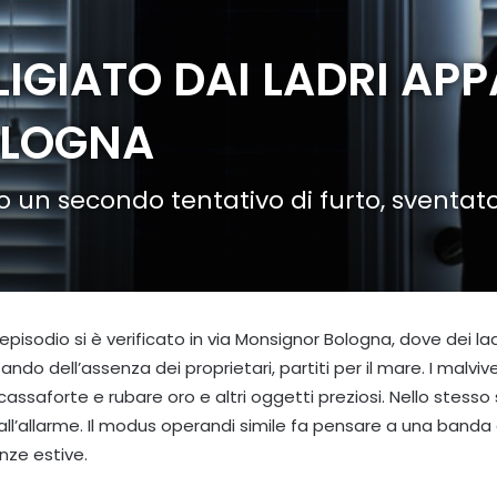
IGIATO DAI LADRI AP
OLOGNA
to un secondo tentativo di furto, sventat
episodio si è verificato in via Monsignor Bologna, dove dei lad
do dell’assenza dei proprietari, partiti per il mare. I malviv
cassaforte e rubare oro e altri oggetti preziosi. Nello stesso
all’allarme. Il modus operandi simile fa pensare a una banda
nze estive.