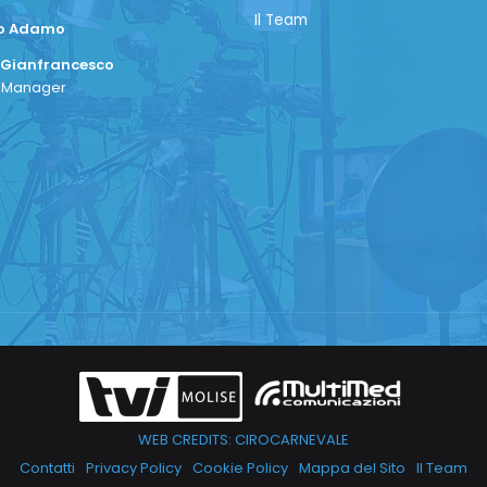
Il Team
co Adamo
 Gianfrancesco
a Manager
WEB CREDITS: CIROCARNEVALE
Contatti
Privacy Policy
Cookie Policy
Mappa del Sito
Il Team