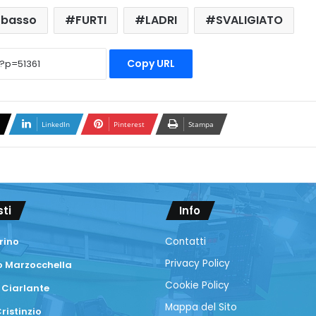
basso
FURTI
LADRI
SVALIGIATO
Copy URL
LinkedIn
Pinterest
Stampa
sti
Info
rino
Contatti
Privacy Policy
 Marzocchella
Cookie Policy
 Ciarlante
Mappa del Sito
ristinzio