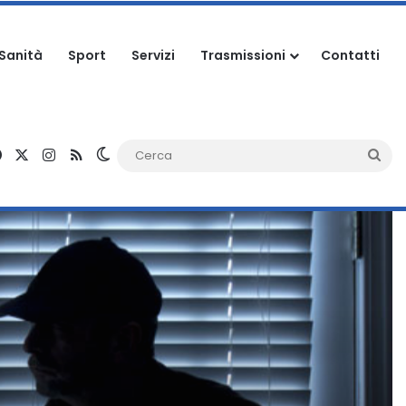
Sanità
Sport
Servizi
Trasmissioni
Contatti
Facebook
X
Instagram
RSS
Cambia aspetto
Ce