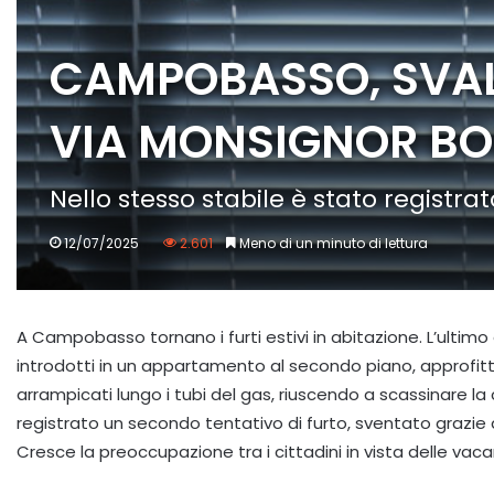
CAMPOBASSO, SVAL
VIA MONSIGNOR B
Nello stesso stabile è stato registra
12/07/2025
2.601
Meno di un minuto di lettura
A Campobasso tornano i furti estivi in abitazione. L’ultimo 
introdotti in un appartamento al secondo piano, approfittan
arrampicati lungo i tubi del gas, riuscendo a scassinare la 
registrato un secondo tentativo di furto, sventato grazie 
Cresce la preoccupazione tra i cittadini in vista delle vaca