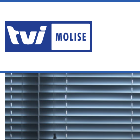
venerdì, Agosto 7 2026
ERA AI DOMICILIARI MA P
Ultime News
Home
/
Ultime notizie
/
CAMPOBASSO, SVALIGIATO DAI LADR