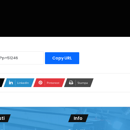
Copy URL
LinkedIn
Pinterest
Stampa
sti
Info