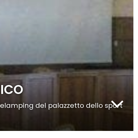
TICO
l relamping del palazzetto dello sport