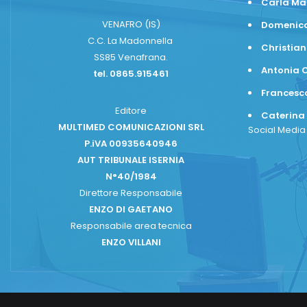
Carla Ma
VENAFRO (IS)
Domenico
C.C. La Madonnella
Christian
SS85 Venafrana.
Antonia C
tel. 0865.915461
Frances
Editore
Caterina
MULTIMED COMUNICAZIONI SRL
Social Medi
P.iVA 00935640946
AUT TRIBUNALE ISERNIA
N°40/1984
Direttore Responsabile
ENZO DI GAETANO
Responsabile area tecnica
ENZO VILLANI