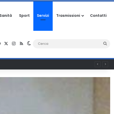
Sanità
Sport
Servizi
Trasmissioni
Contatti
Facebook
X
Instagram
RSS
Cambia aspetto
Ce