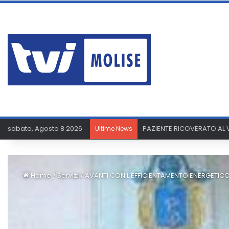
sabato, Agosto 8 2026
PAZIENTE RICOVERATO AL V
Ultime News
Home
/
Servizi
/
AVANTI CON L’EFFICIENTAMENTO ENERGETIC