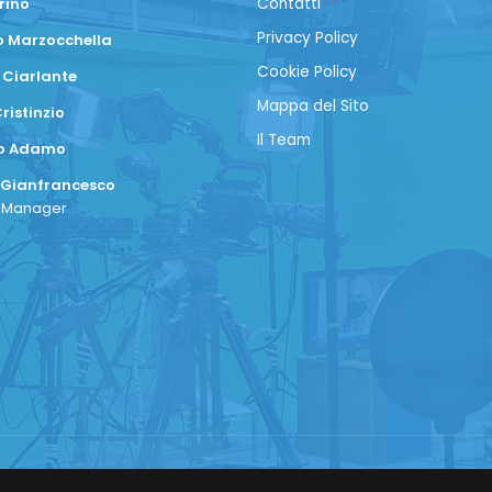
rino
Contatti
Privacy Policy
 Marzocchella
Cookie Policy
 Ciarlante
Mappa del Sito
ristinzio
Il Team
co Adamo
 Gianfrancesco
a Manager