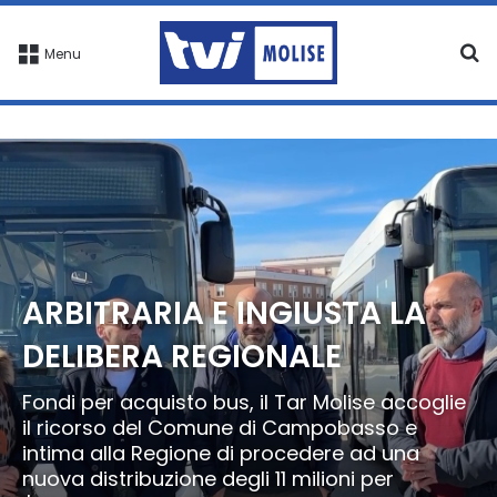
C
Menu
ARBITRARIA E INGIUSTA LA
DELIBERA REGIONALE
Fondi per acquisto bus, il Tar Molise accoglie
il ricorso del Comune di Campobasso e
intima alla Regione di procedere ad una
nuova distribuzione degli 11 milioni per