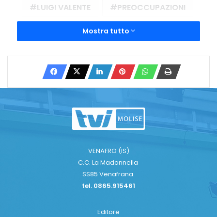
LUIGI VALENTE
PREOCCUPAZIONI
PRESIDENTE ALI MOLISE
Mostra tutto
SANITA' MOLISANA
Copy URL
VENAFRO (IS)
C.C. La Madonnella
SS85 Venafrana.
tel. 0865.915461
Editore