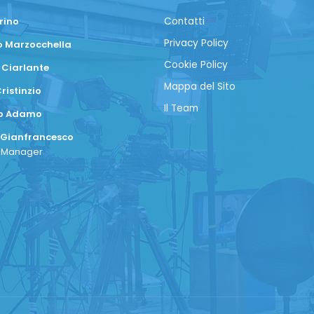
rino
Contatti
Privacy Policy
 Marzocchella
Cookie Policy
 Ciarlante
Mappa del Sito
ristinzio
Il Team
co Adamo
 Gianfrancesco
a Manager