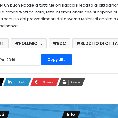
 Per un buon Natale a tutti Meloni ridacci il reddito di cittadin
ia e firmati %Attac Italia, rete internazionale che si oppone a
o a seguito dei provvedimenti del governo Meloni di abolire
tadinanza.
TI
POLEMICHE
RDC
REDDITO DI CITT
Copy URL
LinkedIn
Pinterest
Stampa
sti
Info