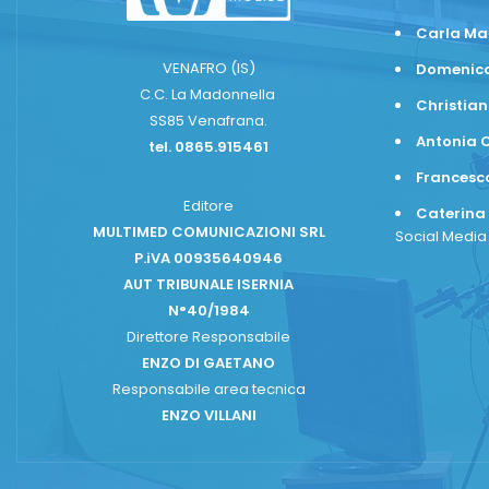
Carla Ma
VENAFRO (IS)
Domenico
C.C. La Madonnella
Christian
SS85 Venafrana.
Antonia C
tel. 0865.915461
Frances
Editore
Caterina
MULTIMED COMUNICAZIONI SRL
Social Medi
P.iVA 00935640946
AUT TRIBUNALE ISERNIA
N°40/1984
Direttore Responsabile
ENZO DI GAETANO
Responsabile area tecnica
ENZO VILLANI