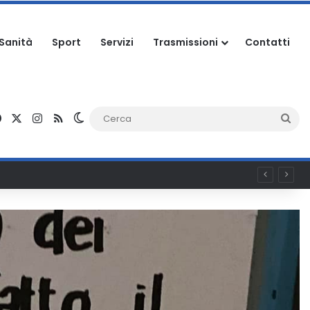
Sanità
Sport
Servizi
Trasmissioni
Contatti
Facebook
X
Instagram
RSS
Cambia aspetto
Ce