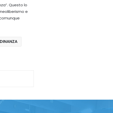
anza”. Questo lo
l neoliberismo e
 o comunque
ADINANZA