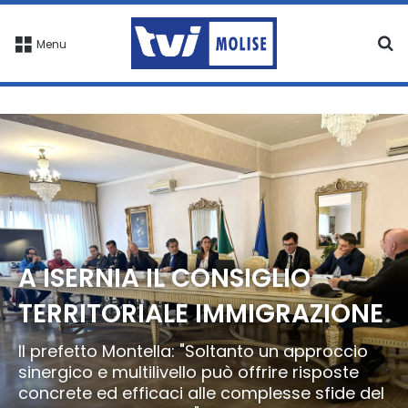
C
Menu
A ISERNIA IL CONSIGLIO
TERRITORIALE IMMIGRAZIONE
Il prefetto Montella: "Soltanto un approccio
sinergico e multilivello può offrire risposte
concrete ed efficaci alle complesse sfide del