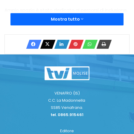
Ampio spazio è stato dedicato ai percorsi di inclusione,
in particolare l’apprendimento della lingua italiana e
Mostra tutto
l’inserimento lavorativo, ritenuti fondamentali per
l’integrazione socio-economica.
Il prefetto Montella ha espresso soddisfazione per il
clima di collaborazione: “Soltanto un approccio
sinergico e multilivello può offrire risposte concrete ed
efficaci alle complesse sfide del fenomeno migratorio”.
VENAFRO (IS)
C.C. La Madonnella
Copy URL
SS85 Venafrana.
tel. 0865.915461
Editore