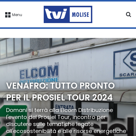
C
Menu
VENAFRO: TUTTO PRONTO
PER IL PROSIEL TOUR 2024
Domani si terrà alla Elcom Distribuzione
l'evento del Prosiel Tour, incontro per
discutere sulle tematiche legate
all'ecosostenibilità e alle risorse energetiche