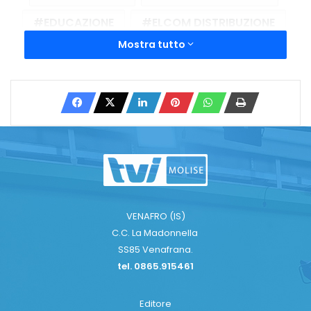
EDUCAZIONE
ELCOM DISTRIBUZIONE
Mostra tutto
ENERGIE RINNOVABILI
EVENTO
INCONTRO
INDUSTRIA
PROSIEL TOUR
Copy URL
VENAFRO (IS)
C.C. La Madonnella
SS85 Venafrana.
tel. 0865.915461
Editore